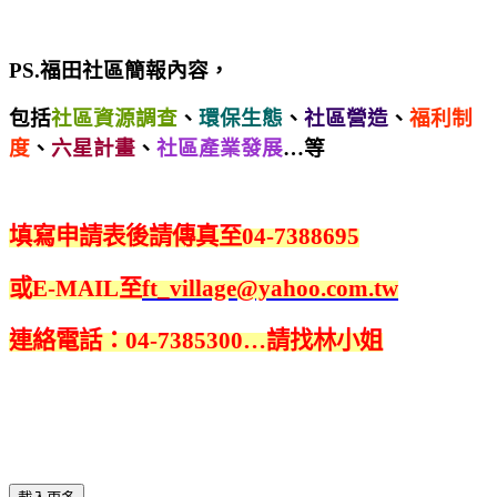
PS.福田社區簡報內容，
包括
社區資源調查
、
環保生態
、
社區營造
、
福利制
度
、
六星計畫
、
社區產業發展
…等
填寫申請表後請傳真至
04-7388695
或
E-MAIL
至
ft_village@yahoo.com.tw
連絡電話：
04-7385300
…請找林小姐